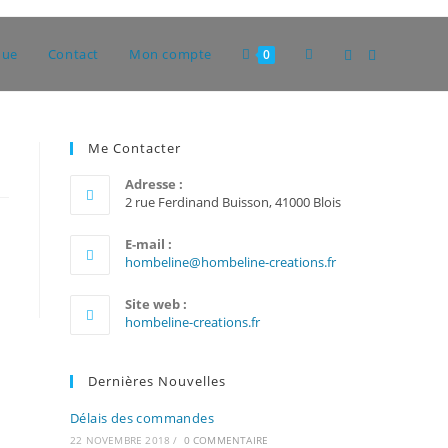
Toggle
que
Contact
Mon compte
0
website
Me Contacter
Adresse :
search
2 rue Ferdinand Buisson, 41000 Blois
E-mail :
S’ouvre
hombeline@hombeline-creations.fr
dans
votre
Site web :
application
hombeline-creations.fr
Dernières Nouvelles
Délais des commandes
22 NOVEMBRE 2018
/
0 COMMENTAIRE