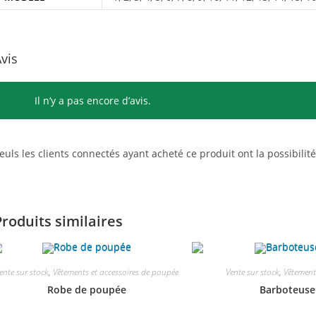
vis
Il n’y a pas encore d’avis.
euls les clients connectés ayant acheté ce produit ont la possibilité
Produits similaires
ente sur stock
,
Vêtements et accessoires de poupée
Vente sur stock
,
Vêtement
Robe de poupée
Barboteuse