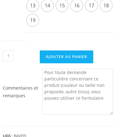
13
14
15
16
17
18
19
quantité
AJOUTER AU PANIER
de
Bavoir
Commentaires et
remarques
UGS :
BAVEEJ