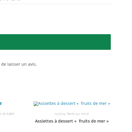
 de laisser un avis.
s de bébé
cuisine
,
Vente sur stock
Assiettes à dessert « fruits de mer »