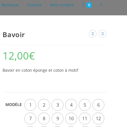
Toggle
Boutique
Contact
Mon compte
0
website
Bavoir
search
12,00
€
Bavoir en coton éponge et coton à motif
MODÈLE
1
2
3
4
5
6
7
8
9
10
11
12