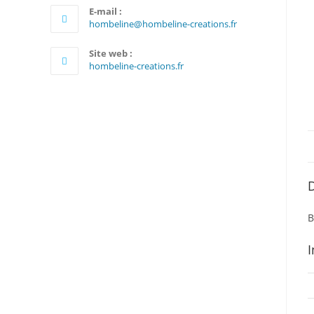
E-mail :
S’ouvre
hombeline@hombeline-creations.fr
dans
votre
Site web :
application
hombeline-creations.fr
D
B