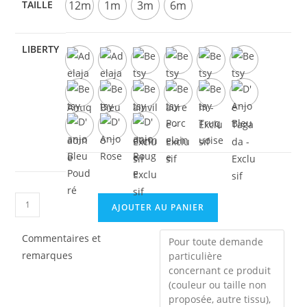
TAILLE
12m
1m
3m
6m
LIBERTY
quantité
AJOUTER AU PANIER
de
Barboteuse
Commentaires et
remarques