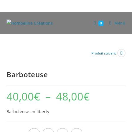
Skip
to
content
Menu
0
Produit suivant
Barboteuse
40,00
€
–
48,00
€
Plage
de
prix :
40,00€
à
Barboteuse en liberty
48,00€