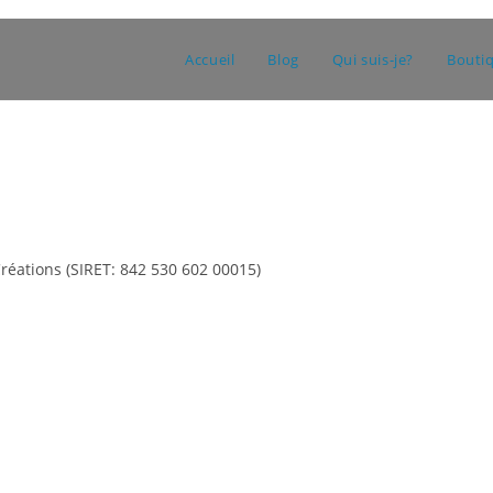
Accueil
Blog
Qui suis-je?
Bouti
Créations (SIRET: 842 530 602 00015)