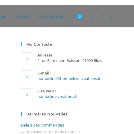
Toggle
que
Contact
Mon compte
0
website
Me Contacter
Adresse :
search
2 rue Ferdinand Buisson, 41000 Blois
E-mail :
S’ouvre
hombeline@hombeline-creations.fr
dans
votre
Site web :
application
hombeline-creations.fr
Dernières Nouvelles
Délais des commandes
22 NOVEMBRE 2018
/
0 COMMENTAIRE