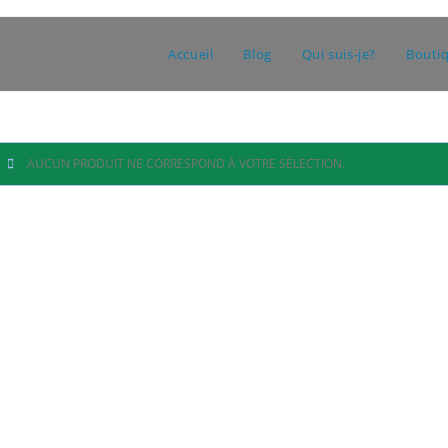
Accueil
Blog
Qui suis-je?
Bouti
AUCUN PRODUIT NE CORRESPOND À VOTRE SÉLECTION.