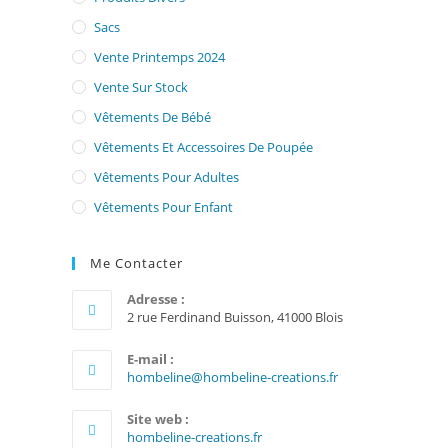
Sacs
Vente Printemps 2024
Vente Sur Stock
Vêtements De Bébé
Vêtements Et Accessoires De Poupée
Vêtements Pour Adultes
Vêtements Pour Enfant
Me Contacter
Adresse :
2 rue Ferdinand Buisson, 41000 Blois
E-mail :
S’ouvre
hombeline@hombeline-creations.fr
dans
votre
Site web :
application
hombeline-creations.fr